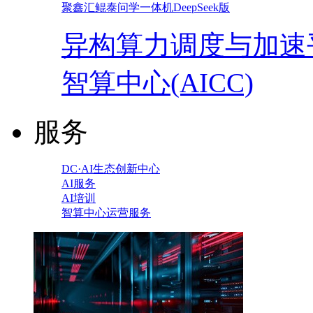
聚鑫汇鲲泰问学一体机DeepSeek版
异构算力调度与加速
智算中心(AICC)
服务
DC·AI生态创新中心
AI服务
AI培训
智算中心运营服务