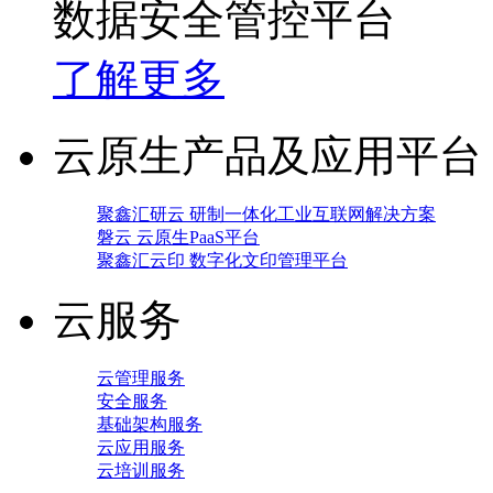
数据安全管控平台
了解更多
云原生产品及应用平台
聚鑫汇研云 研制一体化工业互联网解决方案
磐云 云原生PaaS平台
聚鑫汇云印 数字化文印管理平台
云服务
云管理服务
安全服务
基础架构服务
云应用服务
云培训服务