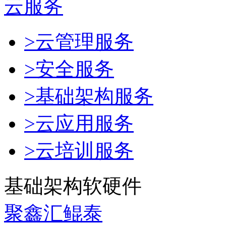
云服务
>云管理服务
>安全服务
>基础架构服务
>云应用服务
>云培训服务
基础架构软硬件
聚鑫汇鲲泰