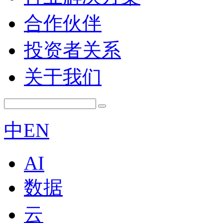
合作伙伴
投资者关系
关于我们
中
EN
AI
数据
云