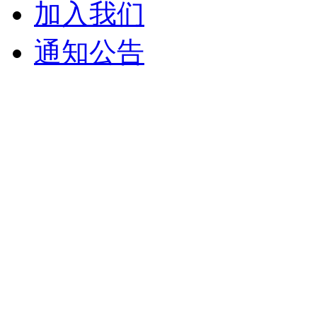
加入我们
通知公告