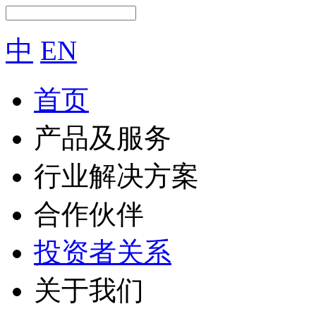
中
EN
首页
产品及服务
行业解决方案
合作伙伴
投资者关系
关于我们