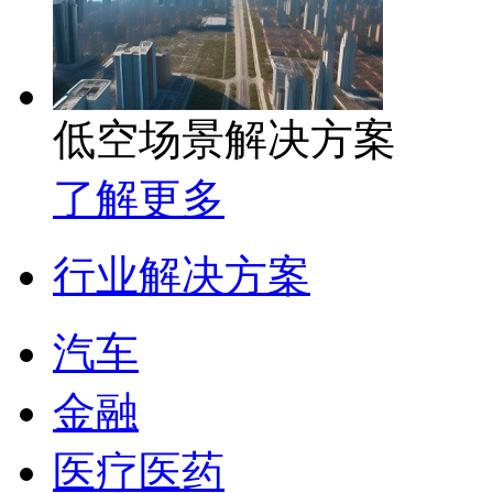
低空场景解决方案
了解更多
行业解决方案
汽车
金融
医疗医药