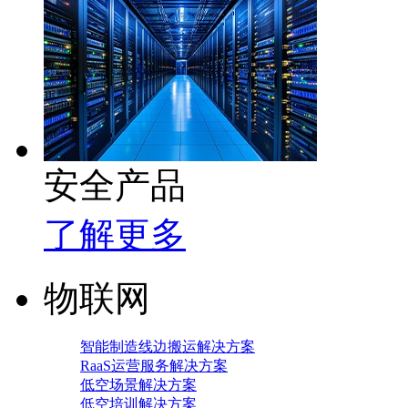
安全产品
了解更多
物联网
智能制造线边搬运解决方案
RaaS运营服务解决方案
低空场景解决方案
低空培训解决方案