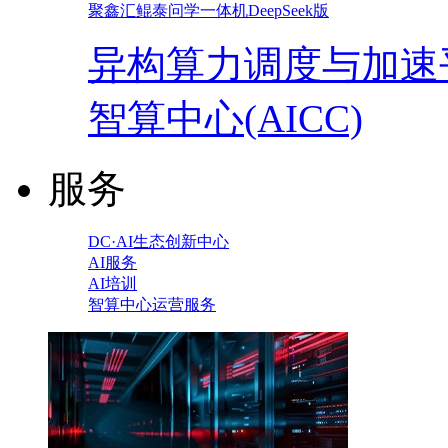
聚鑫汇鲲泰问学一体机DeepSeek版
异构算力调度与加速
智算中心(AICC)
服务
DC·AI生态创新中心
AI服务
AI培训
智算中心运营服务