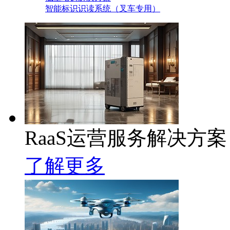
智能标识识读系统（叉车专用）
RaaS运营服务解决方案
了解更多