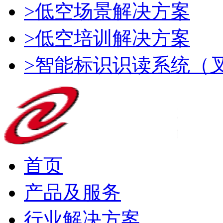
>低空场景解决方案
>低空培训解决方案
>智能标识识读系统（
首页
产品及服务
行业解决方案