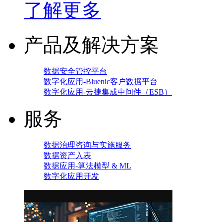
了解更多
产品及解决方案
数据安全管控平台
数字化应用-Bluenic客户数据平台
数字化应用-云捷集成中间件（ESB）
服务
数据治理咨询与实施服务
数据资产入表
数据应用-算法模型 & ML
数字化应用开发